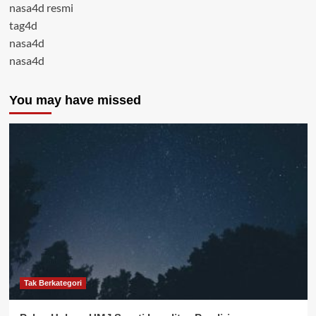
nasa4d resmi
tag4d
nasa4d
nasa4d
You may have missed
Tak Berkategori