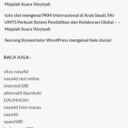
Majalah Suara ‘Aisyiyah
toto slot
mengenai
PKM Internasional di Arab Saudi, FAI
UMTS Perkuat Sistem Pendidikan dan Kolaborasi Global – –
Majalah Suara ‘Aisyiyah
Seorang Komentator WordPress
mengenai
Halo dunia!
BACA JUGA :
situs nasa4d
nasa4d slot online
interslot188
alternatif daunhoki
DAUNHOKI
nasa4d toto macau
nasa4d
space588