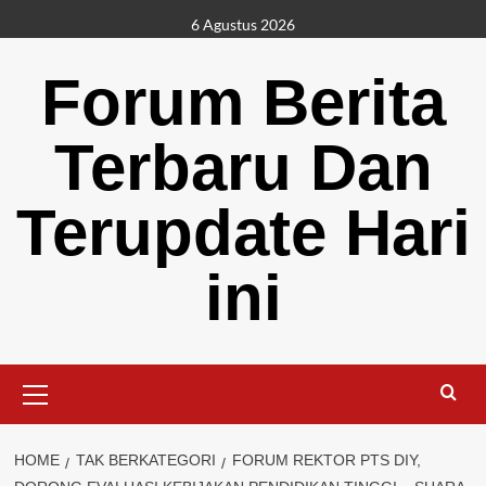
Skip
6 Agustus 2026
to
content
Forum Berita
Terbaru Dan
Terupdate Hari
ini
Primary
Menu
HOME
TAK BERKATEGORI
FORUM REKTOR PTS DIY,