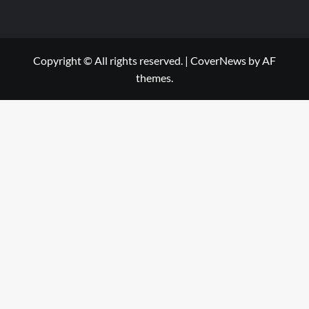
Copyright © All rights reserved.
|
CoverNews
by AF
themes.