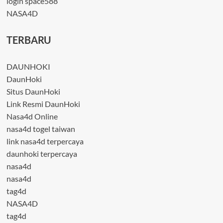
login space588
NASA4D
TERBARU
DAUNHOKI
DaunHoki
Situs DaunHoki
Link Resmi DaunHoki
Nasa4d Online
nasa4d togel taiwan
link nasa4d terpercaya
daunhoki terpercaya
nasa4d
nasa4d
tag4d
NASA4D
tag4d