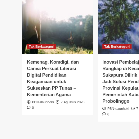
Tak Berkategori
Tak Berkategori
Kemenag, Komdigi, dan
Inovasi Pembela
Canva Perkuat Literasi
Rangkap di Kec
Digital Pendidikan
Sukapura Dilirik
Keagamaan untuk
Jadi Solusi Pend
Sukseskan PP Tunas –
Provinsi Kepula
Kementerian Agama
Pemerintah Kab
Probolinggo
PBN-daunhoki
7 Agustus 2026
0
PBN-daunhoki
7
0