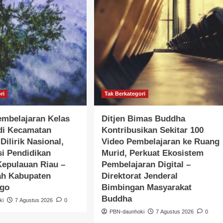
ri
Tak Berkategori
embelajaran Kelas
Ditjen Bimas Buddha
di Kecamatan
Kontribusikan Sekitar 100
Dilirik Nasional,
Video Pembelajaran ke Ruang
si Pendidikan
Murid, Perkuat Ekosistem
Kepulauan Riau –
Pembelajaran Digital –
ah Kabupaten
Direktorat Jenderal
ggo
Bimbingan Masyarakat
Buddha
ki
7 Agustus 2026
0
PBN-daunhoki
7 Agustus 2026
0