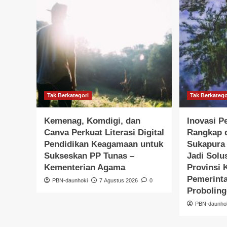
Tak Berkategori
Tak Berkatego
Kemenag, Komdigi, dan
Inovasi P
Canva Perkuat Literasi Digital
Rangkap 
Pendidikan Keagamaan untuk
Sukapura 
Sukseskan PP Tunas –
Jadi Solu
Kementerian Agama
Provinsi 
Pemerint
PBN-daunhoki
7 Agustus 2026
0
Probolin
PBN-daunho