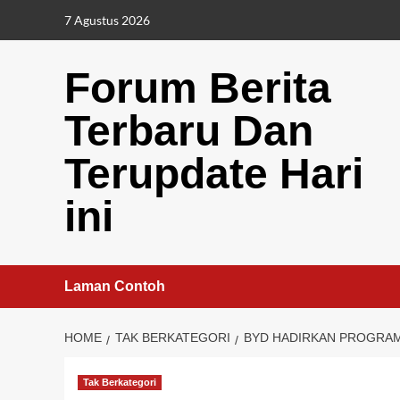
Skip
7 Agustus 2026
to
content
Forum Berita
Terbaru Dan
Terupdate Hari
ini
Laman Contoh
HOME
TAK BERKATEGORI
BYD HADIRKAN PROGRAM
Tak Berkategori