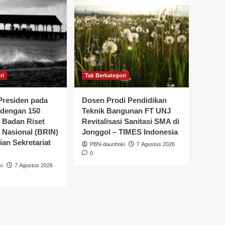
ri
Tak Berkategori
residen pada
Dosen Prodi Pendidikan
dengan 150
Teknik Bangunan FT UNJ
i Badan Riset
Revitalisasi Sanitasi SMA di
 Nasional (BRIN)
Jonggol – TIMES Indonesia
an Sekretariat
PBN-daunhoki
7 Agustus 2026
0
ki
7 Agustus 2026