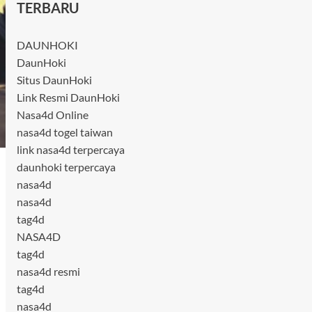
TERBARU
DAUNHOKI
DaunHoki
Situs DaunHoki
Link Resmi DaunHoki
Nasa4d Online
nasa4d togel taiwan
link nasa4d terpercaya
daunhoki terpercaya
nasa4d
nasa4d
tag4d
NASA4D
tag4d
nasa4d resmi
tag4d
nasa4d