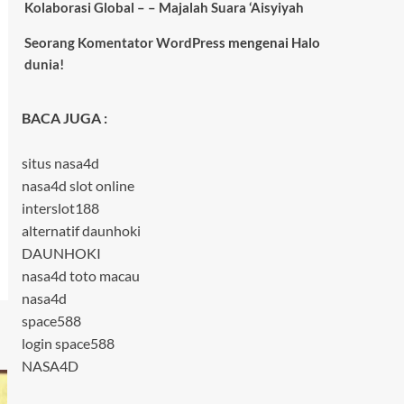
Kolaborasi Global – – Majalah Suara ‘Aisyiyah
Seorang Komentator WordPress
mengenai
Halo
dunia!
BACA JUGA :
situs nasa4d
nasa4d slot online
interslot188
alternatif daunhoki
DAUNHOKI
nasa4d toto macau
nasa4d
space588
login space588
NASA4D