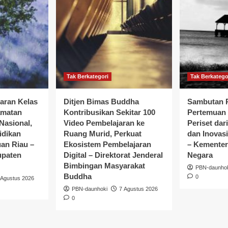
Tak Berkategori
Tak Berkatego
jaran Kelas
Ditjen Bimas Buddha
Sambutan P
amatan
Kontribusikan Sekitar 100
Pertemuan 
 Nasional,
Video Pembelajaran ke
Periset dar
idikan
Ruang Murid, Perkuat
dan Inovasi
uan Riau –
Ekosistem Pembelajaran
– Kementeri
upaten
Digital – Direktorat Jenderal
Negara
Bimbingan Masyarakat
PBN-daunho
Buddha
0
 Agustus 2026
PBN-daunhoki
7 Agustus 2026
0