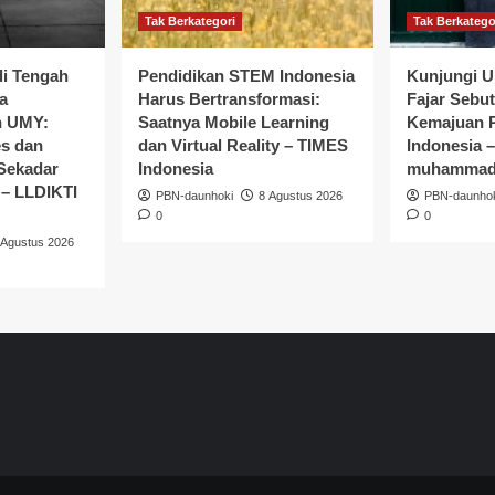
Tak Berkategori
Tak Berkatego
di Tengah
Pendidikan STEM Indonesia
Kunjungi
a
Harus Bertransformasi:
Fajar Sebu
n UMY:
Saatnya Mobile Learning
Kemajuan P
s dan
dan Virtual Reality – TIMES
Indonesia –
 Sekadar
Indonesia
muhammadi
– LLDIKTI
PBN-daunhoki
8 Agustus 2026
PBN-daunho
0
0
 Agustus 2026