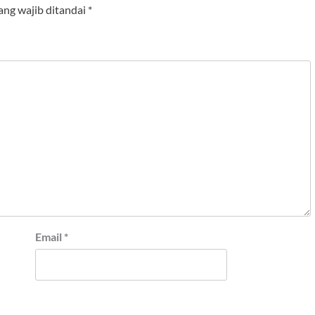
ang wajib ditandai
*
Email
*