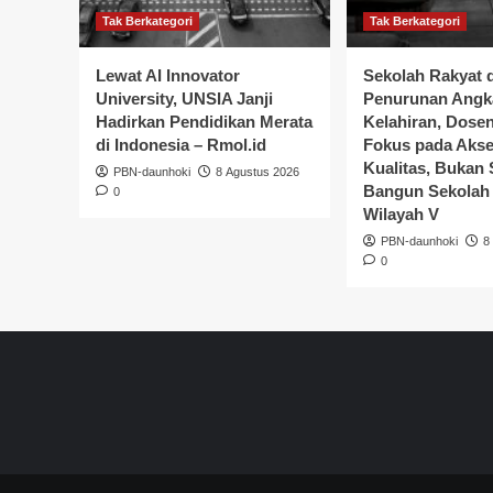
Tak Berkategori
Tak Berkategori
Lewat AI Innovator
Sekolah Rakyat 
University, UNSIA Janji
Penurunan Angk
Hadirkan Pendidikan Merata
Kelahiran, Dose
di Indonesia – Rmol.id
Fokus pada Akse
Kualitas, Bukan
PBN-daunhoki
8 Agustus 2026
Bangun Sekolah 
0
Wilayah V
PBN-daunhoki
8
0