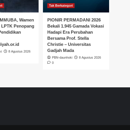
ri
Tak Berkategori
 UMMUBA, Wamen
PIONIR PERMADANI 2026
t LPTK Penopang
Bekali 1.945 Gamada Vokasi
endidikan
Hadapi Era Perubahan
Bersama Prof. Stella
yah.or.id
Christie – Universitas
Gadjah Mada
ki
8 Agustus 2026
PBN-daunhoki
8 Agustus 2026
0