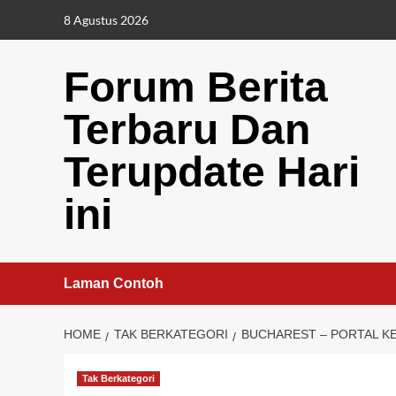
Skip
8 Agustus 2026
to
content
Forum Berita
Terbaru Dan
Terupdate Hari
ini
Laman Contoh
HOME
TAK BERKATEGORI
BUCHAREST – PORTAL K
Tak Berkategori