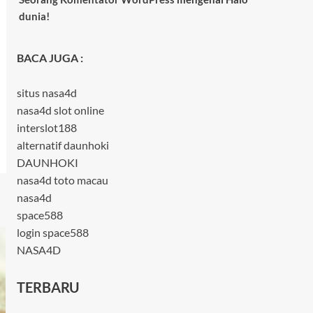
dunia!
BACA JUGA :
situs nasa4d
nasa4d slot online
interslot188
alternatif daunhoki
DAUNHOKI
nasa4d toto macau
nasa4d
space588
login space588
NASA4D
TERBARU