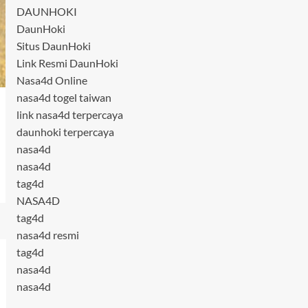
DAUNHOKI
DaunHoki
Situs DaunHoki
Link Resmi DaunHoki
Nasa4d Online
nasa4d togel taiwan
link nasa4d terpercaya
daunhoki terpercaya
nasa4d
nasa4d
tag4d
NASA4D
tag4d
nasa4d resmi
tag4d
nasa4d
nasa4d