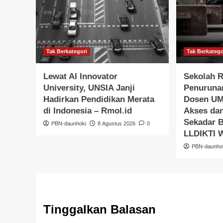
Tak Berkategori
Tak Berkatego
Lewat AI Innovator
Sekolah R
University, UNSIA Janji
Penurunan
Hadirkan Pendidikan Merata
Dosen UM
di Indonesia – Rmol.id
Akses dan
Sekadar 
PBN-daunhoki
8 Agustus 2026
0
LLDIKTI W
PBN-daunho
Tinggalkan Balasan