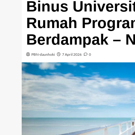
Binus Universi
Rumah Progra
Berdampak – N
PBN-daunhoki
7 April 2026
0