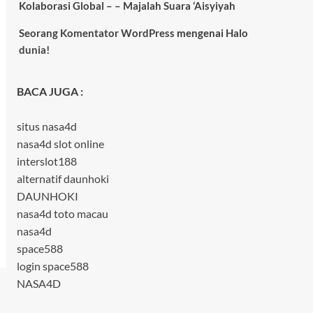
Kolaborasi Global – – Majalah Suara ‘Aisyiyah
Seorang Komentator WordPress
mengenai
Halo
dunia!
BACA JUGA :
situs nasa4d
nasa4d slot online
interslot188
alternatif daunhoki
DAUNHOKI
nasa4d toto macau
nasa4d
space588
login space588
NASA4D