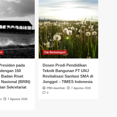
ri
Tak Berkategori
residen pada
Dosen Prodi Pendidikan
dengan 150
Teknik Bangunan FT UNJ
i Badan Riset
Revitalisasi Sanitasi SMA di
 Nasional (BRIN)
Jonggol – TIMES Indonesia
an Sekretariat
PBN-daunhoki
7 Agustus 2026
0
ki
7 Agustus 2026