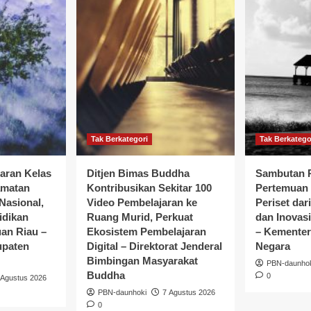
Tak Berkategori
Tak Berkatego
jaran Kelas
Ditjen Bimas Buddha
Sambutan P
amatan
Kontribusikan Sekitar 100
Pertemuan 
 Nasional,
Video Pembelajaran ke
Periset dar
idikan
Ruang Murid, Perkuat
dan Inovasi
uan Riau –
Ekosistem Pembelajaran
– Kementeri
upaten
Digital – Direktorat Jenderal
Negara
Bimbingan Masyarakat
PBN-daunho
Buddha
0
 Agustus 2026
PBN-daunhoki
7 Agustus 2026
0