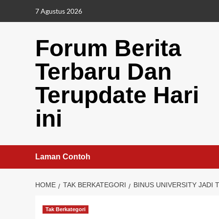
Skip
7 Agustus 2026
to
content
Forum Berita
Terbaru Dan
Terupdate Hari
ini
Laman Contoh
HOME
TAK BERKATEGORI
BINUS UNIVERSITY JADI
Tak Berkategori