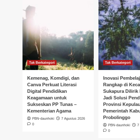
Tak Berkategori
Tak Berkategori
Kemenag, Komdigi, dan
Inovasi Pembela
Canva Perkuat Literasi
Rangkap di Kec
Digital Pendidikan
Sukapura Dilirik
Keagamaan untuk
Jadi Solusi Pend
Sukseskan PP Tunas –
Provinsi Kepula
Kementerian Agama
Pemerintah Kab
Probolinggo
PBN-daunhoki
7 Agustus 2026
0
PBN-daunhoki
7
0