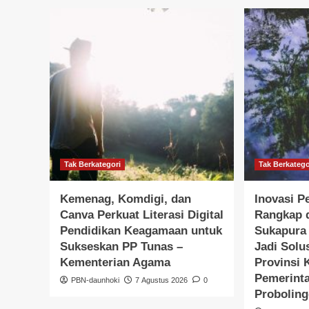
Tak Berkategori
Tak Berkatego
Kemenag, Komdigi, dan
Inovasi P
Canva Perkuat Literasi Digital
Rangkap 
Pendidikan Keagamaan untuk
Sukapura 
Sukseskan PP Tunas –
Jadi Solu
Kementerian Agama
Provinsi 
Pemerint
PBN-daunhoki
7 Agustus 2026
0
Probolin