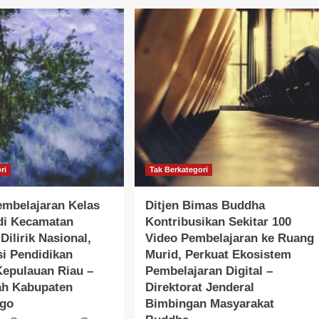
ri
Tak Berkategori
embelajaran Kelas
Ditjen Bimas Buddha
di Kecamatan
Kontribusikan Sekitar 100
Dilirik Nasional,
Video Pembelajaran ke Ruang
si Pendidikan
Murid, Perkuat Ekosistem
Kepulauan Riau –
Pembelajaran Digital –
ah Kabupaten
Direktorat Jenderal
ggo
Bimbingan Masyarakat