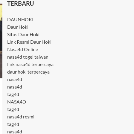
TERBARU
DAUNHOKI
DaunHoki
Situs DaunHoki
Link Resmi DaunHoki
Nasa4d Online
nasa4d togel taiwan
link nasa4d terpercaya
daunhoki terpercaya
nasa4d
nasa4d
tag4d
NASA4D
tag4d
nasa4d resmi
tag4d
nasa4d