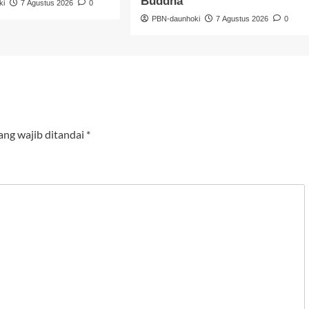
Buddha
ki
7 Agustus 2026
0
PBN-daunhoki
7 Agustus 2026
0
ang wajib ditandai
*