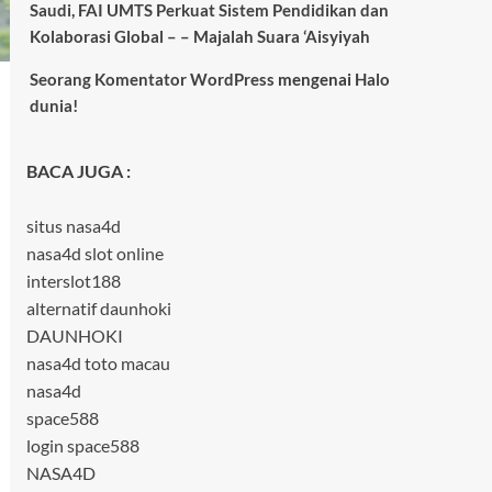
Saudi, FAI UMTS Perkuat Sistem Pendidikan dan
Kolaborasi Global – – Majalah Suara ‘Aisyiyah
Seorang Komentator WordPress
mengenai
Halo
dunia!
BACA JUGA :
situs nasa4d
nasa4d slot online
interslot188
alternatif daunhoki
DAUNHOKI
nasa4d toto macau
nasa4d
space588
login space588
NASA4D