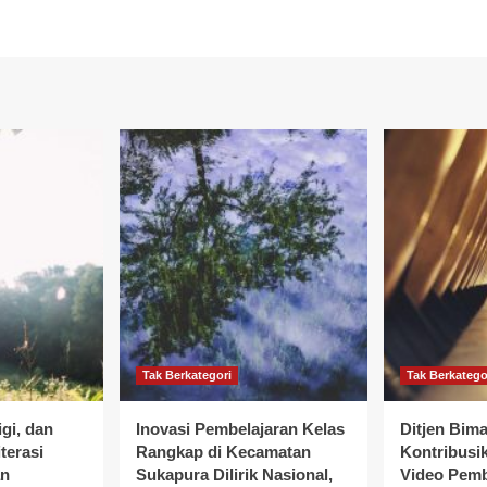
Tak Berkategori
Tak Berkatego
gi, dan
Inovasi Pembelajaran Kelas
Ditjen Bim
terasi
Rangkap di Kecamatan
Kontribusik
an
Sukapura Dilirik Nasional,
Video Pemb