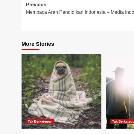
Post
Previous:
Membaca Arah Pendidikan Indonesia – Media Ind
navigation
More Stories
Tak Berkategori
Tak Berkatego