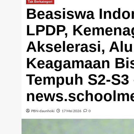
Tak Berkategori
Beasiswa Indo
LPDP, Kemenag
Akselerasi, Al
Keagamaan Bi
Tempuh S2-S3 
news.schoolme
PBN-daunhoki
17 Mei 2026
0