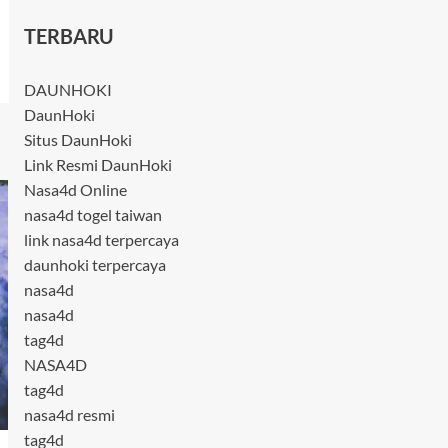
TERBARU
DAUNHOKI
DaunHoki
Situs DaunHoki
Link Resmi DaunHoki
Nasa4d Online
nasa4d togel taiwan
link nasa4d terpercaya
daunhoki terpercaya
nasa4d
nasa4d
tag4d
NASA4D
tag4d
nasa4d resmi
tag4d