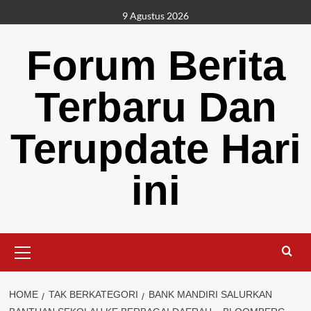
Skip
9 Agustus 2026
to
content
Forum Berita
Terbaru Dan
Terupdate Hari
ini
Primary
Menu
HOME
TAK BERKATEGORI
BANK MANDIRI SALURKAN