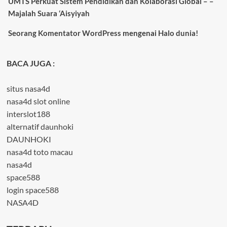
UMTS Perkuat Sistem Pendidikan dan Kolaborasi Global – –
Majalah Suara ‘Aisyiyah
Seorang Komentator WordPress
mengenai
Halo dunia!
BACA JUGA :
situs nasa4d
nasa4d slot online
interslot188
alternatif daunhoki
DAUNHOKI
nasa4d toto macau
nasa4d
space588
login space588
NASA4D