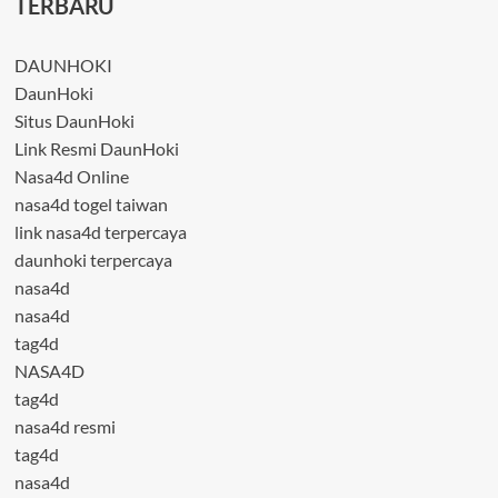
TERBARU
DAUNHOKI
DaunHoki
Situs DaunHoki
Link Resmi DaunHoki
Nasa4d Online
nasa4d togel taiwan
link nasa4d terpercaya
daunhoki terpercaya
nasa4d
nasa4d
tag4d
NASA4D
tag4d
nasa4d resmi
tag4d
nasa4d