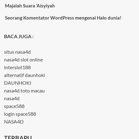
Majalah Suara ‘Aisyiyah
Seorang Komentator WordPress
mengenai
Halo dunia!
BACA JUGA :
situs nasa4d
nasa4d slot online
interslot188
alternatif daunhoki
DAUNHOKI
nasa4d toto macau
nasa4d
space588
login space588
NASA4D
TERBARU