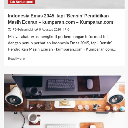
Tak Berkategori
Indonesia Emas 2045, tapi ‘Bensin’ Pendidikan
Masih Eceran – kumparan.com – Kumparan.com
PBN-daunhoki
9 Agustus 2026
0
Masyarakat terus mengikuti perkembangan informasi ini
dengan penuh perhatian.Indonesia Emas 2045, tapi 'Bensin'
Pendidikan Masih Eceran - kumparan.com - Kumparan.com...
Read
Read More
more
about
Indonesia
Emas
2045,
tapi
‘Bensin’
Pendidikan
Masih
Eceran
–
kumparan.com