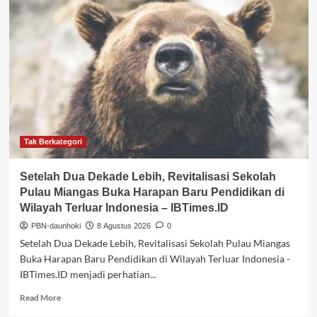
Pendidikan
Jadi
Kunci
Lahirnya
Inovasi
dan
Riset
Indonesia
–
Suara
Pemerintah
Tak Berkategori
Setelah Dua Dekade Lebih, Revitalisasi Sekolah
Pulau Miangas Buka Harapan Baru Pendidikan di
Wilayah Terluar Indonesia – IBTimes.ID
PBN-daunhoki
8 Agustus 2026
0
Setelah Dua Dekade Lebih, Revitalisasi Sekolah Pulau Miangas
Buka Harapan Baru Pendidikan di Wilayah Terluar Indonesia -
IBTimes.ID menjadi perhatian...
Read
Read More
more