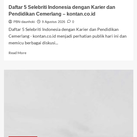
InvestorTrust
Daftar 5 Selebriti Indonesia dengan Karier dan
Pendidikan Cemerlang – kontan.co.id
PBN-daunhoki
9 Agustus 2026
0
Daftar 5 Selebriti Indonesia dengan Karier dan Pendidikan
Cemerlang - kontan.co.id menjadi perhatian publik hari ini dan
memicu berbagai diskusi...
Read
Read More
more
about
Daftar
5
Selebriti
Indonesia
dengan
Karier
dan
Pendidikan
Cemerlang
–
kontan.co.id