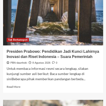
Kerja
Sama
dengan
Mahasiswa
Indonesia
–
achmadnurhidayat.id
Tak Berkategori
Presiden Prabowo: Pendidikan Jadi Kunci Lahirnya
Inovasi dan Riset Indonesia – Suara Pemerintah
PBN-daunhoki
8 Agustus 2026
0
Untuk membaca informasi resmi secara lengkap, silakan
kunjungi sumber asli berikut: Baca sumber lengkap di
siniBeberapa pihak memberikan pandangan berbeda...
Read
Read More
more
about
Presiden
Prabowo: