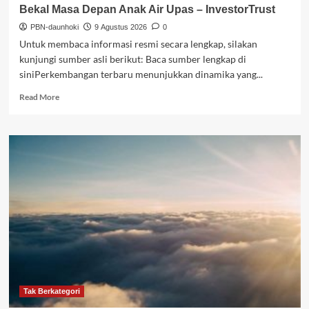
Bekal Masa Depan Anak Air Upas – InvestorTrust
PBN-daunhoki
9 Agustus 2026
0
Untuk membaca informasi resmi secara lengkap, silakan
kunjungi sumber asli berikut: Baca sumber lengkap di
siniPerkembangan terbaru menunjukkan dinamika yang...
Read
Read More
more
about
Saat
Cita
Mineral
(CITA)
Bikin
Pendidikan
Jadi
Bekal
Masa
Depan
Anak
Air
Upas
Tak Berkategori
–