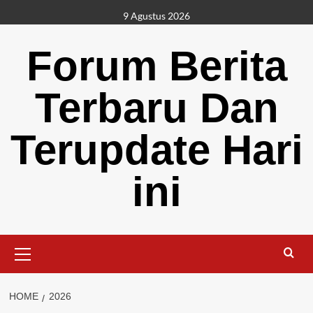
Skip
9 Agustus 2026
to
content
Forum Berita
Terbaru Dan
Terupdate Hari
ini
Primary
Menu
HOME
2026