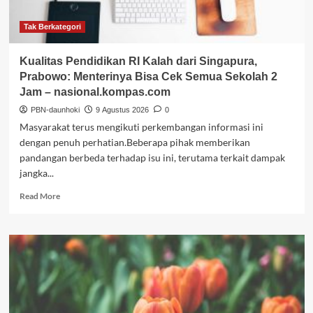
–
Kumparan.com
Tak Berkategori
Kualitas Pendidikan RI Kalah dari Singapura,
Prabowo: Menterinya Bisa Cek Semua Sekolah 2
Jam – nasional.kompas.com
PBN-daunhoki
9 Agustus 2026
0
Masyarakat terus mengikuti perkembangan informasi ini
dengan penuh perhatian.Beberapa pihak memberikan
pandangan berbeda terhadap isu ini, terutama terkait dampak
jangka...
Read
Read More
more
about
Kualitas
Pendidikan
RI
Kalah
dari
Singapura,