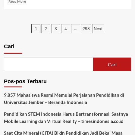
Read
Read More
more
about
Tingkatkan
Kualitas
Paginasi
1
…
2
3
4
298
Next
SDM
Indonesia,
pos
Investasi
Cari
di
Sektor
Pendidikan
Diperkuat
Cari
–
BALIPOST.com
Pos-pos Terbaru
9.857 Mahasiswa Resmi Memulai Perjalanan Pendidikan di
Universitas Jember – Beranda Indonesia
Pendidikan STEM Indonesia Harus Bertransformasi: Saatnya
Mobile Learning dan Virtual Reality – timesindonesia.co.id
Saat Cita Mineral (CITA) Bikin Pendidikan Jadi Bekal Masa