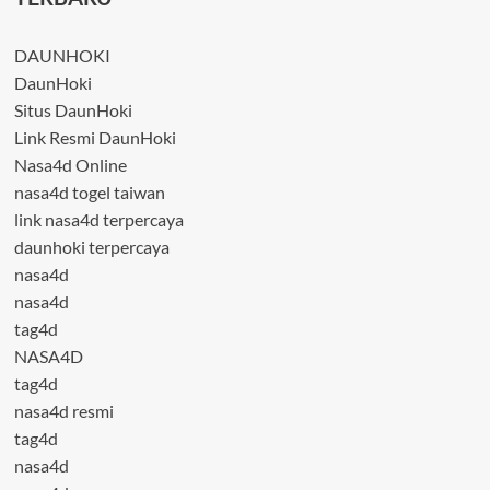
DAUNHOKI
DaunHoki
Situs DaunHoki
Link Resmi DaunHoki
Nasa4d Online
nasa4d togel taiwan
link nasa4d terpercaya
daunhoki terpercaya
nasa4d
nasa4d
tag4d
NASA4D
tag4d
nasa4d resmi
tag4d
nasa4d