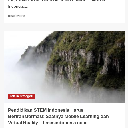
Indonesia...
Read
Read More
more
about
9.857
Mahasiswa
Resmi
Memulai
Perjalanan
Pendidikan
di
Universitas
Jember
–
Beranda
Indonesia
Tak Berkategori
Pendidikan STEM Indonesia Harus
Bertransformasi: Saatnya Mobile Learning dan
Virtual Reality – timesindonesia.co.id