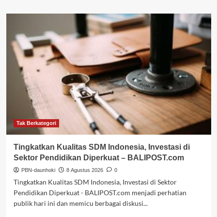
about
Setelah
Dua
Dekade
Lebih,
Revitalisasi
Sekolah
Pulau
Miangas
Buka
Harapan
Baru
Pendidikan
di
Tak Berkategori
Wilayah
Terluar
Tingkatkan Kualitas SDM Indonesia, Investasi di
Indonesia
Sektor Pendidikan Diperkuat – BALIPOST.com
–
IBTimes.ID
PBN-daunhoki
8 Agustus 2026
0
Tingkatkan Kualitas SDM Indonesia, Investasi di Sektor
Pendidikan Diperkuat - BALIPOST.com menjadi perhatian
publik hari ini dan memicu berbagai diskusi...