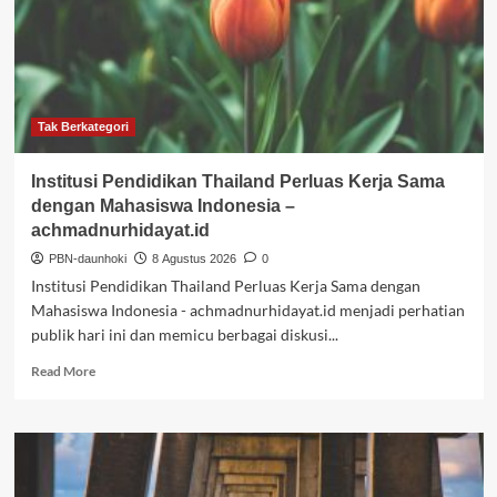
Prabowo:
Menterinya
Bisa
Cek
Semua
Sekolah
2
Tak Berkategori
Jam
–
Institusi Pendidikan Thailand Perluas Kerja Sama
nasional.kompas.com
dengan Mahasiswa Indonesia –
achmadnurhidayat.id
PBN-daunhoki
8 Agustus 2026
0
Institusi Pendidikan Thailand Perluas Kerja Sama dengan
Mahasiswa Indonesia - achmadnurhidayat.id menjadi perhatian
publik hari ini dan memicu berbagai diskusi...
Read
Read More
more
about
Institusi
Pendidikan
Thailand
Perluas