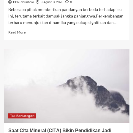
PBN-daunhoki
9 Agustus 2026
0
Beberapa pihak memberikan pandangan berbeda terhadap isu
ini, terutama terkait dampak jangka panjangnya.Perkembangan
terbaru menunjukkan dinamika yang cukup signifikan dan...
Read
Read More
more
about
Pendidikan
STEM
Indonesia
Harus
Bertransformasi:
Saatnya
Mobile
Learning
dan
Virtual
Reality
–
timesindonesia.co.id
Tak Berkategori
Saat Cita Mineral (CITA) Bikin Pendidikan Jadi