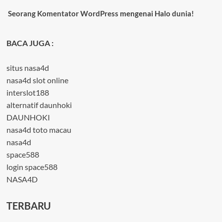
Seorang Komentator WordPress
mengenai
Halo dunia!
BACA JUGA :
situs nasa4d
nasa4d slot online
interslot188
alternatif daunhoki
DAUNHOKI
nasa4d toto macau
nasa4d
space588
login space588
NASA4D
TERBARU