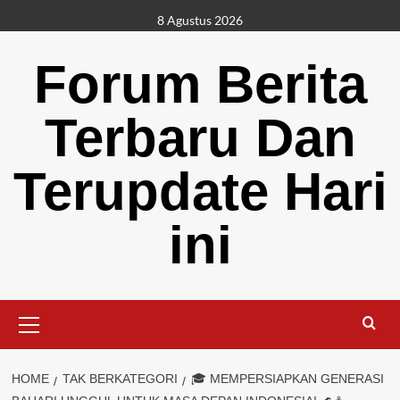
Skip
8 Agustus 2026
to
content
Forum Berita
Terbaru Dan
Terupdate Hari
ini
Primary
Menu
HOME
TAK BERKATEGORI
🎓 MEMPERSIAPKAN GENERASI