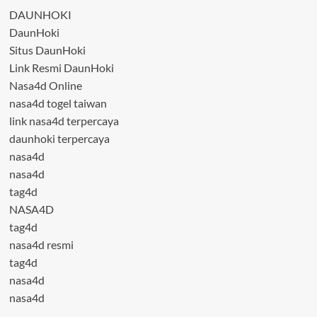
DAUNHOKI
DaunHoki
Situs DaunHoki
Link Resmi DaunHoki
Nasa4d Online
nasa4d togel taiwan
link nasa4d terpercaya
daunhoki terpercaya
nasa4d
nasa4d
tag4d
NASA4D
tag4d
nasa4d resmi
tag4d
nasa4d
nasa4d