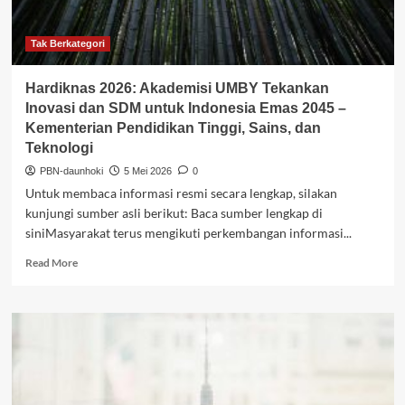
Kualifikasi
–
GoodStats
Tak Berkategori
Hardiknas 2026: Akademisi UMBY Tekankan
Inovasi dan SDM untuk Indonesia Emas 2045 –
Kementerian Pendidikan Tinggi, Sains, dan
Teknologi
PBN-daunhoki
5 Mei 2026
0
Untuk membaca informasi resmi secara lengkap, silakan
kunjungi sumber asli berikut: Baca sumber lengkap di
siniMasyarakat terus mengikuti perkembangan informasi...
Read
Read More
more
about
Hardiknas
2026:
Akademisi
UMBY
Tekankan
Inovasi