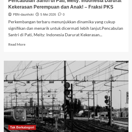
Pencabulan Santri di Pati, Meity: Indonesia Darurat
Kekerasan Perempuan dan Anak! – Fraksi PKS
PBN-daunhoki
5 Mei 2026
0
Perkembangan terbaru menunjukkan dinamika yang cukup
signifikan dan menarik untuk dicermati lebih lanjut.Pencabulan
Santri di Pati, Meity: Indonesia Darurat Kekerasan...
Read
Read More
more
about
Pencabulan
Santri
di
Pati,
Meity:
Indonesia
Darurat
Kekerasan
Perempuan
dan
Anak!
–
Fraksi
Tak Berkategori