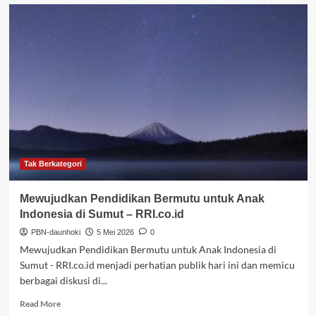
Arah
Pendidikan
Indonesia
yang
Kian
Kabur,
Refleksi
Kritis
Hari
Pendidikan
Nasional
–
BeritaSatu.com
Tak Berkategori
Mewujudkan Pendidikan Bermutu untuk Anak
Indonesia di Sumut – RRI.co.id
PBN-daunhoki
5 Mei 2026
0
Mewujudkan Pendidikan Bermutu untuk Anak Indonesia di
Sumut - RRI.co.id menjadi perhatian publik hari ini dan memicu
berbagai diskusi di...
Read
Read More
more