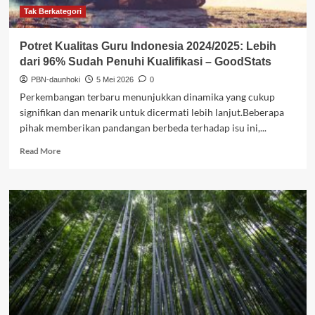
Id
Tak Berkategori
Potret Kualitas Guru Indonesia 2024/2025: Lebih
dari 96% Sudah Penuhi Kualifikasi – GoodStats
PBN-daunhoki
5 Mei 2026
0
Perkembangan terbaru menunjukkan dinamika yang cukup
signifikan dan menarik untuk dicermati lebih lanjut.Beberapa
pihak memberikan pandangan berbeda terhadap isu ini,...
Read
Read More
more
about
Potret
Kualitas
Guru
Indonesia
2024/2025:
Lebih
dari
96%
Sudah
Penuhi