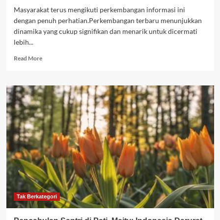
Masyarakat terus mengikuti perkembangan informasi ini
dengan penuh perhatian.Perkembangan terbaru menunjukkan
dinamika yang cukup signifikan dan menarik untuk dicermati
lebih...
Read
Read More
more
about
Malaysia
jadikan
Indonesia
mitra
strategis
pengembangan
pendidikan
–
ANTARA
News
Jogja
Tak Berkategori