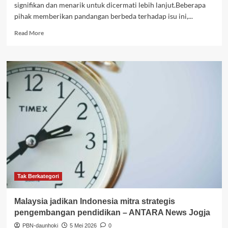
signifikan dan menarik untuk dicermati lebih lanjut.Beberapa
pihak memberikan pandangan berbeda terhadap isu ini,...
Read
Read More
more
about
Hari
Pendidikan
Nasional
2026:
vivo
Indonesia
Bagikan
60
Beasiswa
Penuh
untuk
Mahasiswa
–
Tak Berkategori
Akurat
Jateng
Malaysia jadikan Indonesia mitra strategis
pengembangan pendidikan – ANTARA News Jogja
PBN-daunhoki
5 Mei 2026
0