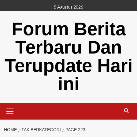
Skip
5 Agustus 2026
to
content
Forum Berita
Terbaru Dan
Terupdate Hari
ini
Primary
Menu
HOME
TAK BERKATEGORI
PAGE 223