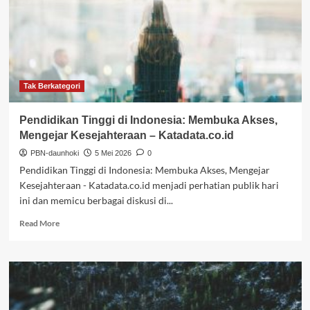
dan
SDM
untuk
Indonesia
Emas
2045
–
Tak Berkategori
Kementerian
Pendidikan
Pendidikan Tinggi di Indonesia: Membuka Akses,
Tinggi,
Mengejar Kesejahteraan – Katadata.co.id
Sains,
dan
PBN-daunhoki
5 Mei 2026
0
Teknologi
Pendidikan Tinggi di Indonesia: Membuka Akses, Mengejar
Kesejahteraan - Katadata.co.id menjadi perhatian publik hari
ini dan memicu berbagai diskusi di...
Read
Read More
more
about
Pendidikan
Tinggi
di
Indonesia: