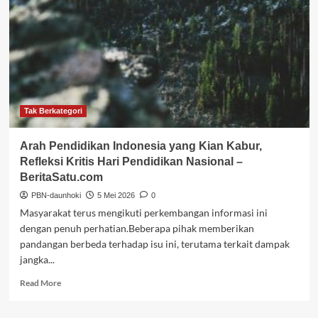
Membuka
Akses,
Mengejar
Kesejahteraan
–
Katadata.co.id
Tak Berkategori
Arah Pendidikan Indonesia yang Kian Kabur,
Refleksi Kritis Hari Pendidikan Nasional –
BeritaSatu.com
PBN-daunhoki
5 Mei 2026
0
Masyarakat terus mengikuti perkembangan informasi ini
dengan penuh perhatian.Beberapa pihak memberikan
pandangan berbeda terhadap isu ini, terutama terkait dampak
jangka...
Read
Read More
more
about